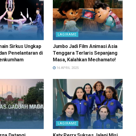
LAGIRAME
ain Sirkus Ungkap
Jumbo Jadi Film Animasi Asia
an Penelantaran di
Tenggara Terlaris Sepanjang
menkumham
Masa, Kalahkan Mechamato!
16 APRIL 2025
LAGIRAME
rga Datangi
Katy Perry Sukses Jalani Misi