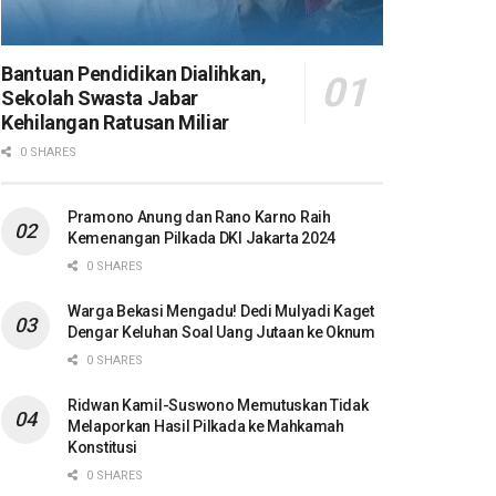
Bantuan Pendidikan Dialihkan,
Sekolah Swasta Jabar
Kehilangan Ratusan Miliar
0 SHARES
Pramono Anung dan Rano Karno Raih
Kemenangan Pilkada DKI Jakarta 2024
0 SHARES
Warga Bekasi Mengadu! Dedi Mulyadi Kaget
Dengar Keluhan Soal Uang Jutaan ke Oknum
0 SHARES
Ridwan Kamil-Suswono Memutuskan Tidak
Melaporkan Hasil Pilkada ke Mahkamah
Konstitusi
0 SHARES