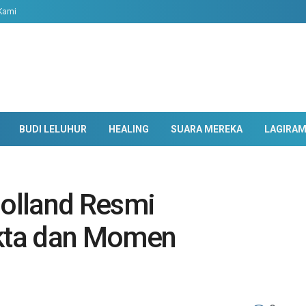
Kami
BUDI LELUHUR
HEALING
SUARA MEREKA
LAGIRA
olland Resmi
akta dan Momen