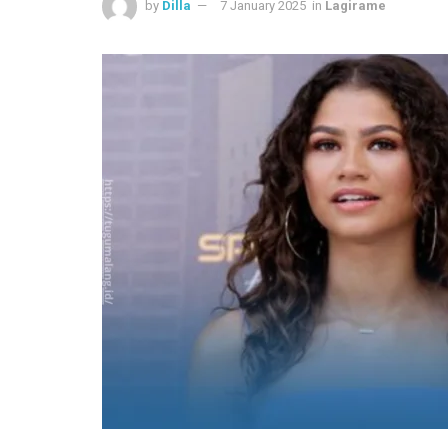
by
Dilla
7 January 2025
in
Lagirame