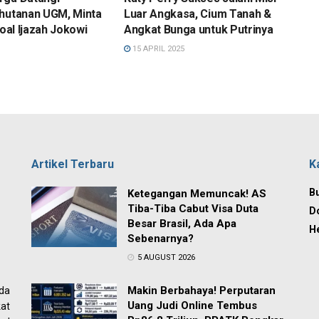
ehutanan UGM, Minta
Luar Angkasa, Cium Tanah &
soal Ijazah Jokowi
Angkat Bunga untuk Putrinya
15 APRIL 2025
Artikel Terbaru
K
Bu
Ketegangan Memuncak! AS
Tiba-Tiba Cabut Visa Duta
D
Besar Brasil, Ada Apa
H
Sebenarnya?
5 AUGUST 2026
Makin Berbahaya! Perputaran
ada
Uang Judi Online Tembus
at