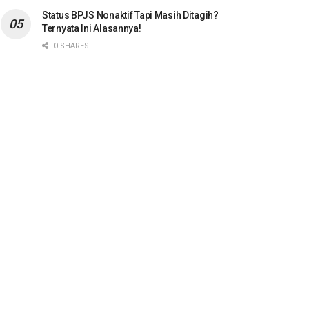
Status BPJS Nonaktif Tapi Masih Ditagih?
Ternyata Ini Alasannya!
0 SHARES