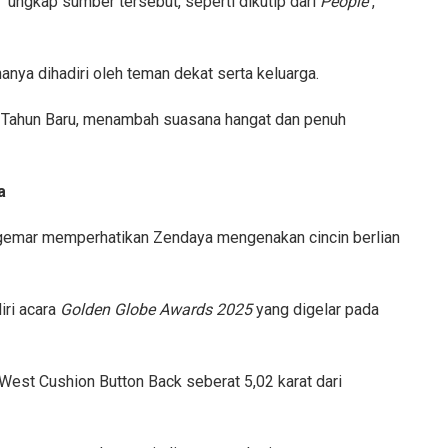
 ungkap sumber tersebut, seperti dikutip dari
People
,
anya dihadiri oleh teman dekat serta keluarga.
 Tahun Baru, menambah suasana hangat dan penuh
a
ggemar memperhatikan Zendaya mengenakan cincin berlian
ri acara
Golden Globe Awards 2025
yang digelar pada
-West Cushion Button Back seberat 5,02 karat dari