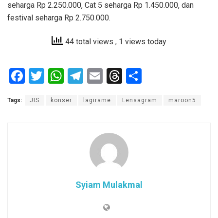
seharga Rp 2.250.000, Cat 5 seharga Rp 1.450.000, dan
festival seharga Rp 2.750.000.
44 total views
, 1 views today
F
T
W
T
E
T
S
a
wi
h
el
m
hr
h
Tags:
JIS
konser
lagirame
Lensagram
maroon5
ce
tt
at
e
ail
e
ar
b
er
s
gr
a
e
o
A
a
d
o
p
m
s
k
p
Syiam Mulakmal