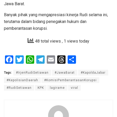
Jawa Barat.
Banyak pihak yang mengapresiasi kinerja Rudi selama ini,
terutama dalam bidang penegakan hukum dan
pemberantasan korupsi.
48 total views
, 1 views today
F
T
W
T
E
T
S
a
wi
h
el
m
hr
h
Tags:
#IrjenRudiSetiawan
#JawaBarat
#KapoldaJabar
ce
tt
at
e
ail
e
ar
#KepolisianDaerah
#KomisiPemberantasanKorupsi
b
er
s
gr
a
e
#RudiSetiawan
KPK
lagirame
viral
o
A
a
d
o
p
m
s
k
p