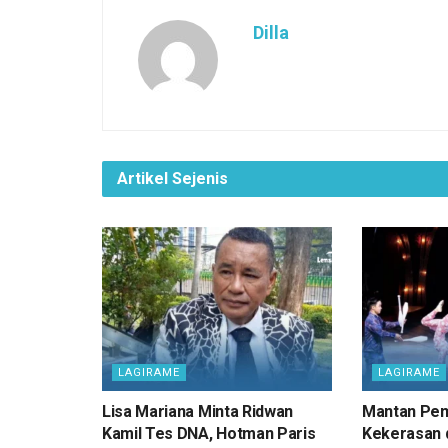
o
A
a
d
Dilla
o
p
m
s
k
p
Artikel Sejenis
LAGIRAME
LAGIRAME
Lisa Mariana Minta Ridwan
Mantan Pem
Kamil Tes DNA, Hotman Paris
Kekerasan d