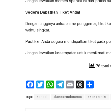
Jangan lewatkan momen spesial ini dan jadilah bag
Segera Dapatkan Tiket Anda!
Dengan tingginya antusiasme penggemar, tiket k
waktu singkat.
Pastikan Anda segera mendapatkan tiket pada peri
Jangan lewatkan kesempatan untuk menikmati mo
78 total
F
T
W
T
E
T
S
a
wi
h
el
m
hr
h
Tags:
#ancol
#konserindonesia
#konserniki
ce
tt
at
e
ail
e
ar
b
er
s
gr
a
e