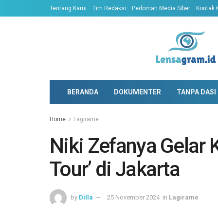
Tentang Kami
Tim Redaksi
Pedoman Media Siber
Kontak 
BERANDA
DOKUMENTER
TANPA DASI
Home
Lagirame
Niki Zefanya Gelar 
Tour’ di Jakarta
by
Dilla
25 November 2024
in
Lagirame