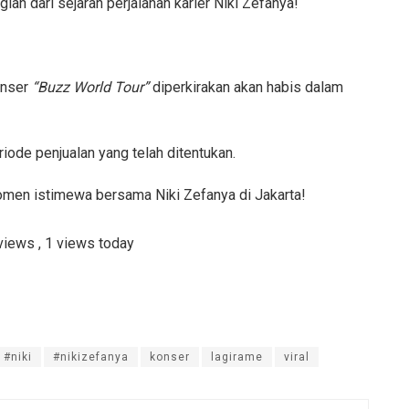
ian dari sejarah perjalanan karier Niki Zefanya!
onser
“Buzz World Tour”
diperkirakan akan habis dalam
ode penjualan yang telah ditentukan.
men istimewa bersama Niki Zefanya di Jakarta!
 views
, 1 views today
#niki
#nikizefanya
konser
lagirame
viral