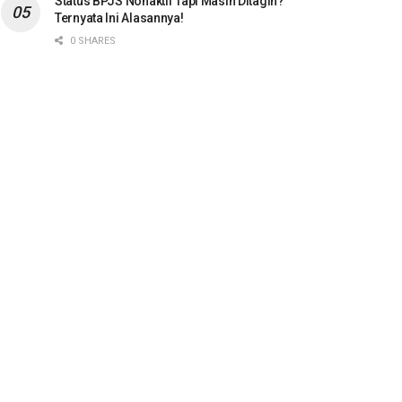
Status BPJS Nonaktif Tapi Masih Ditagih?
Ternyata Ini Alasannya!
0 SHARES