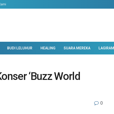
Kami
BUDI LELUHUR
HEALING
SUARA MEREKA
LAGIRA
Konser ‘Buzz World
0