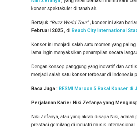
Niki Zefanya
, yang telah berhasil meniti karir 
konser spektakuler di tanah air.
Bertajuk
“Buzz World Tour”
, konser ini akan berl
Februari 2025
, di
Beach City International St
Konser ini menjadi salah satu momen yang paling 
lama ingin menyaksikan penampilan secara langs
Dengan konsep panggung yang inovatif dan setlist
menjadi salah satu konser terbesar di Indonesia 
Baca Juga :
RESMI Maroon 5 Bakal Konser di J
Perjalanan Karier Niki Zefanya yang Menginsp
Niki Zefanya, atau yang akrab disapa Niki, adalah
prestasi gemilang di industri musik internasional.