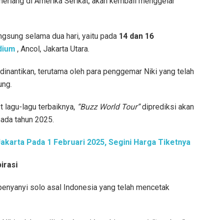
cemerlang di Amerika Serikat, akan kembali menggelar
angsung selama dua hari, yaitu pada
14 dan 16
adium
, Ancol, Jakarta Utara.
dinantikan, terutama oleh para penggemar Niki yang telah
ung.
 lagu-lagu terbaiknya,
“Buzz World Tour”
diprediksi akan
pada tahun 2025.
akarta Pada 1 Februari 2025, Segini Harga Tiketnya
irasi
 penyanyi solo asal Indonesia yang telah mencetak