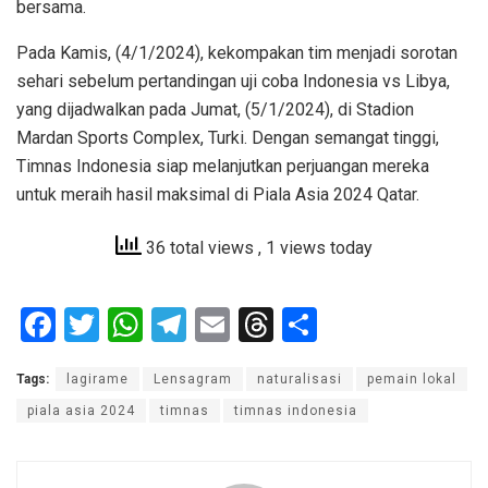
bersama.
Pada Kamis, (4/1/2024), kekompakan tim menjadi sorotan
sehari sebelum pertandingan uji coba Indonesia vs Libya,
yang dijadwalkan pada Jumat, (5/1/2024), di Stadion
Mardan Sports Complex, Turki. Dengan semangat tinggi,
Timnas Indonesia siap melanjutkan perjuangan mereka
untuk meraih hasil maksimal di Piala Asia 2024 Qatar.
36 total views
, 1 views today
F
T
W
T
E
T
S
a
wi
h
el
m
hr
h
Tags:
lagirame
Lensagram
naturalisasi
pemain lokal
ce
tt
at
e
ail
e
ar
piala asia 2024
timnas
timnas indonesia
b
er
s
gr
a
e
o
A
a
d