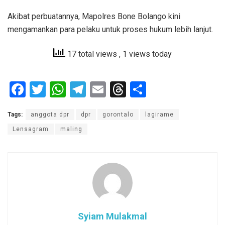
Akibat perbuatannya, Mapolres Bone Bolango kini
mengamankan para pelaku untuk proses hukum lebih lanjut.
17 total views
, 1 views today
F
T
W
T
E
T
S
a
wi
h
el
m
hr
h
Tags:
anggota dpr
dpr
gorontalo
lagirame
ce
tt
at
e
ail
e
ar
Lensagram
maling
b
er
s
gr
a
e
o
A
a
d
o
p
m
s
k
p
Syiam Mulakmal