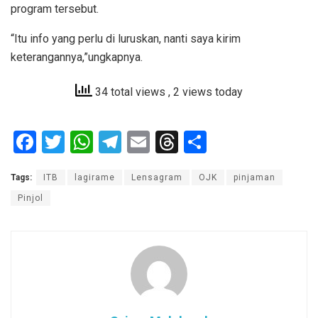
program tersebut.
“Itu info yang perlu di luruskan, nanti saya kirim
keterangannya,”ungkapnya.
34 total views
, 2 views today
F
T
W
T
E
T
S
a
wi
h
el
m
hr
h
Tags:
ITB
lagirame
Lensagram
OJK
pinjaman
ce
tt
at
e
ail
e
ar
Pinjol
b
er
s
gr
a
e
o
A
a
d
o
p
m
s
k
p