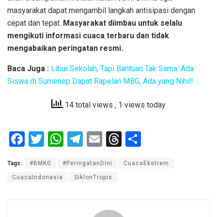
masyarakat dapat mengambil langkah antisipasi dengan
cepat dan tepat.
Masyarakat diimbau untuk selalu
mengikuti informasi cuaca terbaru dan tidak
mengabaikan peringatan resmi.
Baca Juga :
Libur Sekolah, Tapi Bantuan Tak Sama: Ada
Siswa di Sumenep Dapat Rapelan MBG, Ada yang Nihil!
14 total views
, 1 views today
F
T
W
T
E
T
S
a
wi
h
el
m
hr
h
Tags:
#BMKG
#PeringatanDini
CuacaEkstrem
ce
tt
at
e
ail
e
ar
CuacaIndonesia
SiklonTropis
b
er
s
gr
a
e
o
A
a
d
o
p
m
s