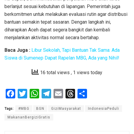
berlanjut sesuai kebutuhan di lapangan. Pemerintah juga
berkomitmen untuk melakukan evaluasi rutin agar distribusi
bantuan semakin tepat sasaran. Dengan langkah ini,
diharapkan Aceh dapat segera bangkit dan kembali
menjalankan aktivitas normal secara bertahap.
Baca Juga :
Libur Sekolah, Tapi Bantuan Tak Sama: Ada
Siswa di Sumenep Dapat Rapelan MBG, Ada yang Nihil!
16 total views
, 1 views today
F
T
W
T
E
T
S
a
wi
h
el
m
hr
h
Tags:
#MBG
BGN
GiziMasyarakat
IndonesiaPeduli
ce
tt
at
e
ail
e
ar
MakananBergiziGratis
b
er
s
gr
a
e
o
A
a
d