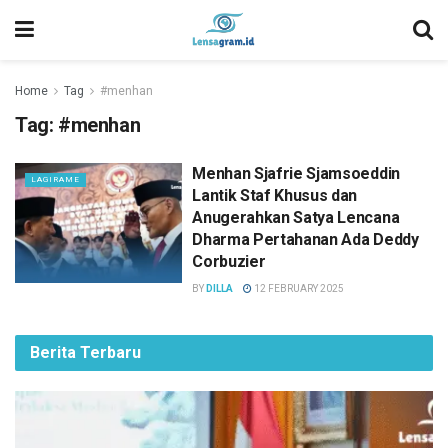
Home
Tag
#menhan
Tag:
#menhan
Menhan Sjafrie Sjamsoeddin
LAGIRAME
Lantik Staf Khusus dan
Anugerahkan Satya Lencana
Dharma Pertahanan Ada Deddy
Corbuzier
BY
DILLA
12 FEBRUARY 2025
Berita Terbaru