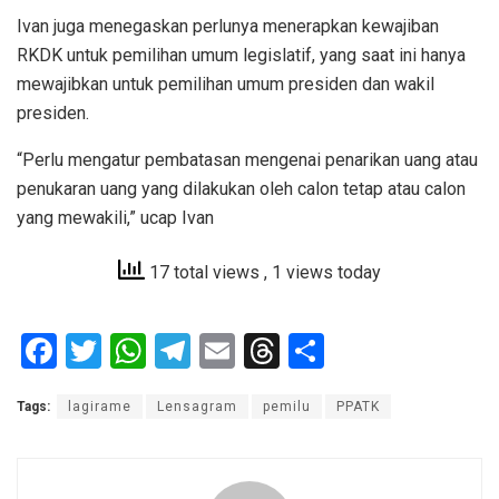
Ivan juga menegaskan perlunya menerapkan kewajiban
RKDK untuk pemilihan umum legislatif, yang saat ini hanya
mewajibkan untuk pemilihan umum presiden dan wakil
presiden.
“Perlu mengatur pembatasan mengenai penarikan uang atau
penukaran uang yang dilakukan oleh calon tetap atau calon
yang mewakili,” ucap Ivan
17 total views
, 1 views today
F
T
W
T
E
T
S
a
wi
h
el
m
hr
h
Tags:
lagirame
Lensagram
pemilu
PPATK
ce
tt
at
e
ail
e
ar
b
er
s
gr
a
e
o
A
a
d