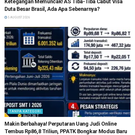
Ketegangan Memuncak! AS Tiba-Tiba Cabut Visa
Duta Besar Brasil, Ada Apa Sebenarnya?
5 AUGUST 2026
TANPA KATEGORI
Makin Berbahaya! Perputaran Uang Judi Online
Tembus Rp86,8 Triliun, PPATK Bongkar Modus Baru