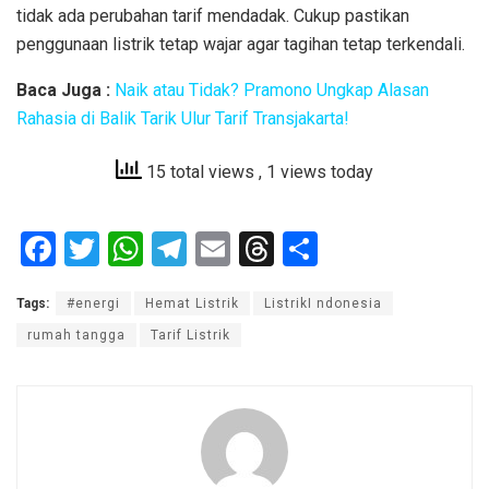
tidak ada perubahan tarif mendadak. Cukup pastikan
penggunaan listrik tetap wajar agar tagihan tetap terkendali.
Baca Juga :
Naik atau Tidak? Pramono Ungkap Alasan
Rahasia di Balik Tarik Ulur Tarif Transjakarta!
15 total views
, 1 views today
F
T
W
T
E
T
S
a
wi
h
el
m
hr
h
Tags:
#energi
Hemat Listrik
ListrikI ndonesia
ce
tt
at
e
ail
e
ar
rumah tangga
Tarif Listrik
b
er
s
gr
a
e
o
A
a
d
o
p
m
s
k
p