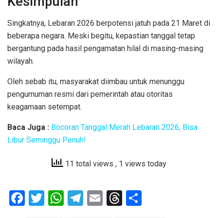
Kesimpulan
Singkatnya, Lebaran 2026 berpotensi jatuh pada 21 Maret di
beberapa negara. Meski begitu, kepastian tanggal tetap
bergantung pada hasil pengamatan hilal di masing-masing
wilayah.
Oleh sebab itu, masyarakat diimbau untuk menunggu
pengumuman resmi dari pemerintah atau otoritas
keagamaan setempat.
Baca Juga :
Bocoran Tanggal Merah Lebaran 2026, Bisa
Libur Seminggu Penuh!
11 total views
, 1 views today
F
T
W
T
E
T
S
a
wi
h
el
m
hr
h