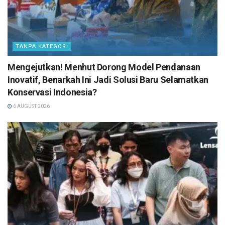
TANPA KATEGORI
Mengejutkan! Menhut Dorong Model Pendanaan
Inovatif, Benarkah Ini Jadi Solusi Baru Selamatkan
Konservasi Indonesia?
6 AUGUST 2026