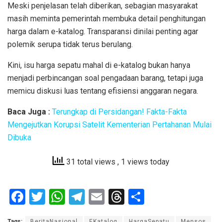
Meski penjelasan telah diberikan, sebagian masyarakat
masih meminta pemerintah membuka detail penghitungan
harga dalam e-katalog. Transparansi dinilai penting agar
polemik serupa tidak terus berulang.
Kini, isu harga sepatu mahal di e-katalog bukan hanya
menjadi perbincangan soal pengadaan barang, tetapi juga
memicu diskusi luas tentang efisiensi anggaran negara.
Baca Juga :
Terungkap di Persidangan! Fakta-Fakta
Mengejutkan Korupsi Satelit Kementerian Pertahanan Mulai
Dibuka
31 total views
, 1 views today
F
T
W
T
E
T
S
a
wi
h
el
m
hr
h
Tags:
BeritaNasional
EKatalog
HargaSepatu
Mensos