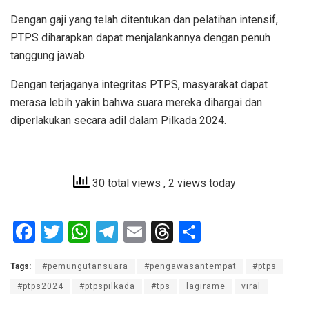
Dengan gaji yang telah ditentukan dan pelatihan intensif,
PTPS diharapkan dapat menjalankannya dengan penuh
tanggung jawab.
Dengan terjaganya integritas PTPS, masyarakat dapat
merasa lebih yakin bahwa suara mereka dihargai dan
diperlakukan secara adil dalam Pilkada 2024.
30 total views
, 2 views today
F
T
W
T
E
T
S
a
wi
h
el
m
hr
h
Tags:
#pemungutansuara
#pengawasantempat
#ptps
ce
tt
at
e
ail
e
ar
#ptps2024
#ptpspilkada
#tps
lagirame
viral
b
er
s
gr
a
e