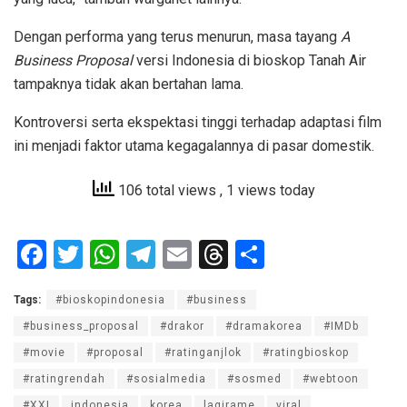
Dengan performa yang terus menurun, masa tayang
A
Business Proposal
versi Indonesia di bioskop Tanah Air
tampaknya tidak akan bertahan lama.
Kontroversi serta ekspektasi tinggi terhadap adaptasi film
ini menjadi faktor utama kegagalannya di pasar domestik.
106 total views
, 1 views today
F
T
W
T
E
T
S
a
wi
h
el
m
hr
h
Tags:
#bioskopindonesia
#business
ce
tt
at
e
ail
e
ar
#business_proposal
#drakor
#dramakorea
#IMDb
b
er
s
gr
a
e
#movie
#proposal
#ratinganjlok
#ratingbioskop
o
A
a
d
#ratingrendah
#sosialmedia
#sosmed
#webtoon
o
p
m
s
#XXI
indonesia
korea
lagirame
viral