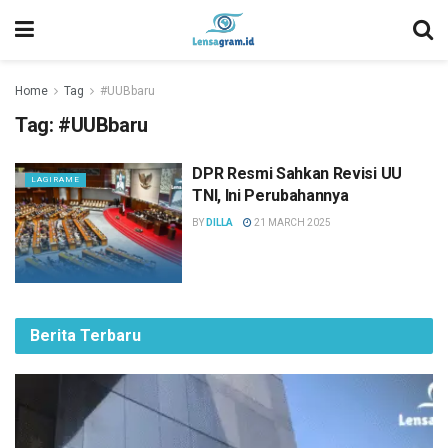
Home
Tag
#UUBbaru
Tag:
#UUBbaru
DPR Resmi Sahkan Revisi UU
LAGIRAME
TNI, Ini Perubahannya
BY
DILLA
21 MARCH 2025
Berita Terbaru