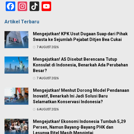
Facebook
Instagram
TikTok
YouTube
Channel
Artikel Terbaru
Mengejutkan! KPK Usut Dugaan Suap dari Pihak
Swasta ke Sejumlah Pejabat Ditjen Bea Cukai
7 AUGUST 2026
Mengejutkan! AS Disebut Berencana Tutup
Konsulat di Indonesia, Benarkah Ada Perubahan
Besar?
7 AUGUST 2026
Mengejutkan! Menhut Dorong Model Pendanaan
Inovatif, Benarkah Ini Jadi Solusi Baru
Selamatkan Konservasi Indonesia?
6 AUGUST 2026
Mengejutkan! Ekonomi Indonesia Tumbuh 5,29
Persen, Namun Bayang-Bayang PHK dan
Lesunya Ritel Masih Mengintai