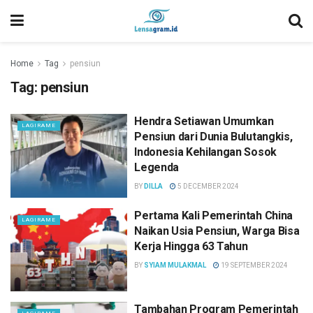
Home
Tag
pensiun
Tag:
pensiun
Hendra Setiawan Umumkan
LAGIRAME
Pensiun dari Dunia Bulutangkis,
Indonesia Kehilangan Sosok
Legenda
BY
DILLA
5 DECEMBER 2024
Pertama Kali Pemerintah China
LAGIRAME
Naikan Usia Pensiun, Warga Bisa
Kerja Hingga 63 Tahun
BY
SYIAM MULAKMAL
19 SEPTEMBER 2024
Tambahan Program Pemerintah