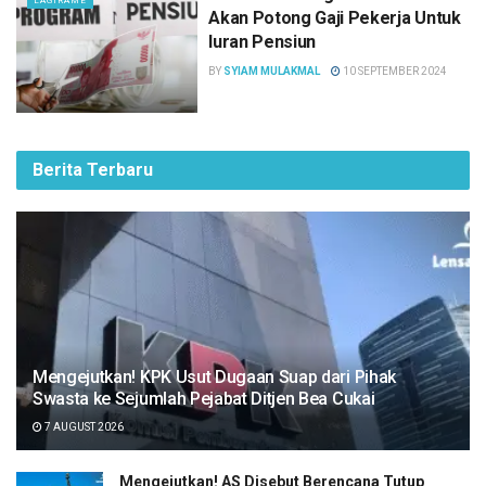
LAGIRAME
Akan Potong Gaji Pekerja Untuk
Iuran Pensiun
BY
SYIAM MULAKMAL
10 SEPTEMBER 2024
Berita Terbaru
Mengejutkan! KPK Usut Dugaan Suap dari Pihak
Swasta ke Sejumlah Pejabat Ditjen Bea Cukai
7 AUGUST 2026
Mengejutkan! AS Disebut Berencana Tutup