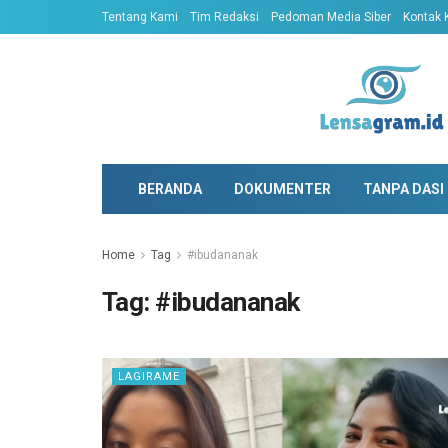
Tentang Kami
Tim Redaksi
Pedoman Media Siber
Kontak 
BERANDA
DOKUMENTER
TANPA DASI
Home
Tag
#ibudananak
Tag:
#ibudananak
LAGIRAME