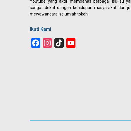
Youtube yang aktif membahas berbagai isu-isu ya
sangat dekat dengan kehidupan masyarakat dan ju
mewawancarai sejumlah tokoh.
Ikuti Kami
Facebook
Instagram
TikTok
YouTube
Channel