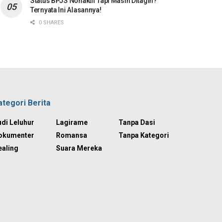
Status BPJS Nonaktif Tapi Masih Ditagih?
Ternyata Ini Alasannya!
0 SHARES
ategori Berita
di Leluhur
Lagirame
Tanpa Dasi
okumenter
Romansa
Tanpa Kategori
ealing
Suara Mereka