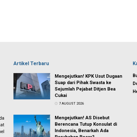
Artikel Terbaru
K
Bu
Mengejutkan! KPK Usut Dugaan
Suap dari Pihak Swasta ke
D
Sejumlah Pejabat Ditjen Bea
H
Cukai
7 AUGUST 2026
Mengejutkan! AS Disebut
ada
Berencana Tutup Konsulat di
at
Indonesia, Benarkah Ada
el