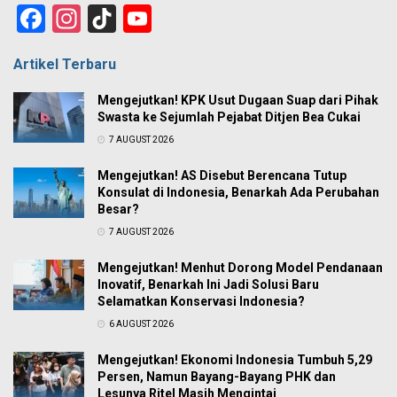
Facebook
Instagram
TikTok
YouTube
Channel
Artikel Terbaru
Mengejutkan! KPK Usut Dugaan Suap dari Pihak
Swasta ke Sejumlah Pejabat Ditjen Bea Cukai
7 AUGUST 2026
Mengejutkan! AS Disebut Berencana Tutup
Konsulat di Indonesia, Benarkah Ada Perubahan
Besar?
7 AUGUST 2026
Mengejutkan! Menhut Dorong Model Pendanaan
Inovatif, Benarkah Ini Jadi Solusi Baru
Selamatkan Konservasi Indonesia?
6 AUGUST 2026
Mengejutkan! Ekonomi Indonesia Tumbuh 5,29
Persen, Namun Bayang-Bayang PHK dan
Lesunya Ritel Masih Mengintai