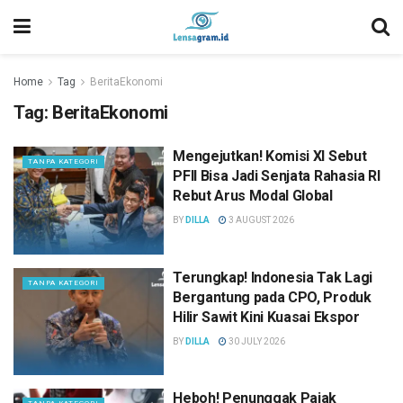
Home
Tag
BeritaEkonomi
Tag:
BeritaEkonomi
Mengejutkan! Komisi XI Sebut
TANPA KATEGORI
PFII Bisa Jadi Senjata Rahasia RI
Rebut Arus Modal Global
BY
DILLA
3 AUGUST 2026
Terungkap! Indonesia Tak Lagi
TANPA KATEGORI
Bergantung pada CPO, Produk
Hilir Sawit Kini Kuasai Ekspor
BY
DILLA
30 JULY 2026
Heboh! Penunggak Pajak