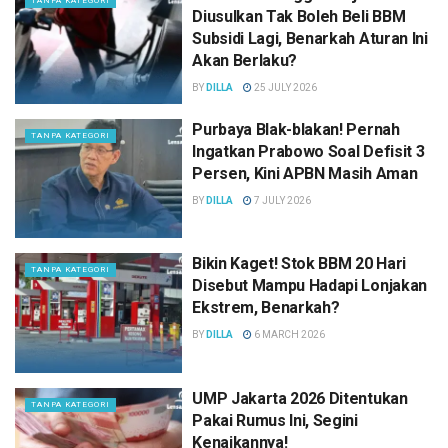
TANPA KATEGORI
Diusulkan Tak Boleh Beli BBM
Subsidi Lagi, Benarkah Aturan Ini
Akan Berlaku?
BY
DILLA
25 JULY 2026
Purbaya Blak-blakan! Pernah
TANPA KATEGORI
Ingatkan Prabowo Soal Defisit 3
Persen, Kini APBN Masih Aman
BY
DILLA
7 JULY 2026
Bikin Kaget! Stok BBM 20 Hari
TANPA KATEGORI
Disebut Mampu Hadapi Lonjakan
Ekstrem, Benarkah?
BY
DILLA
6 MARCH 2026
UMP Jakarta 2026 Ditentukan
TANPA KATEGORI
Pakai Rumus Ini, Segini
Kenaikannya!