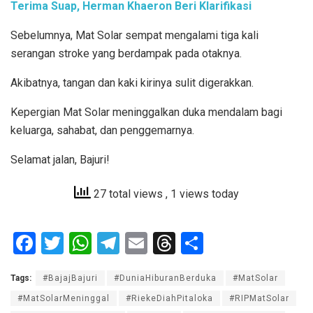
Terima Suap, Herman Khaeron Beri Klarifikasi
Sebelumnya, Mat Solar sempat mengalami tiga kali
serangan stroke yang berdampak pada otaknya.
Akibatnya, tangan dan kaki kirinya sulit digerakkan.
Kepergian Mat Solar meninggalkan duka mendalam bagi
keluarga, sahabat, dan penggemarnya.
Selamat jalan, Bajuri!
27 total views
, 1 views today
F
T
W
T
E
T
S
a
wi
h
el
m
hr
h
Tags:
#BajajBajuri
#DuniaHiburanBerduka
#MatSolar
ce
tt
at
e
ail
e
ar
#MatSolarMeninggal
#RiekeDiahPitaloka
#RIPMatSolar
b
er
s
gr
a
e