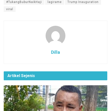
#TukangBuburNaikHaji
lagirame
Trump Inauguration
o
A
a
d
viral
o
p
m
s
k
p
Dilla
Artikel Sejenis