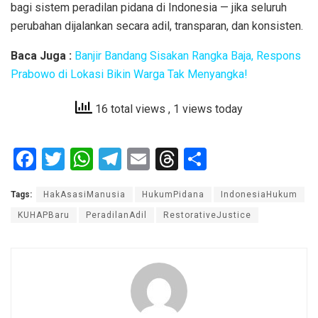
bagi sistem peradilan pidana di Indonesia — jika seluruh
perubahan dijalankan secara adil, transparan, dan konsisten.
Baca Juga :
Banjir Bandang Sisakan Rangka Baja, Respons
Prabowo di Lokasi Bikin Warga Tak Menyangka!
16 total views
, 1 views today
F
T
W
T
E
T
S
a
wi
h
el
m
hr
h
Tags:
HakAsasiManusia
HukumPidana
IndonesiaHukum
ce
tt
at
e
ail
e
ar
KUHAPBaru
PeradilanAdil
RestorativeJustice
b
er
s
gr
a
e
o
A
a
d
o
p
m
s
k
p