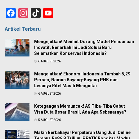
Facebook
Instagram
TikTok
YouTube
Channel
Artikel Terbaru
Mengejutkan! Menhut Dorong Model Pendanaan
Inovatif, Benarkah Ini Jadi Solusi Baru
Selamatkan Konservasi Indonesia?
6 AUGUST 2026
Mengejutkan! Ekonomi Indonesia Tumbuh 5,29
Persen, Namun Bayang-Bayang PHK dan
Lesunya Ritel Masih Mengintai
6 AUGUST 2026
Ketegangan Memuncak! AS Tiba-Tiba Cabut
Visa Duta Besar Brasil, Ada Apa Sebenarnya?
5 AUGUST 2026
Makin Berbahaya! Perputaran Uang Judi Online
Tembus Rp86,8 Triliun, PPATK Bongkar Modus