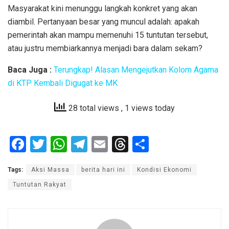
Masyarakat kini menunggu langkah konkret yang akan
diambil. Pertanyaan besar yang muncul adalah: apakah
pemerintah akan mampu memenuhi 15 tuntutan tersebut,
atau justru membiarkannya menjadi bara dalam sekam?
Baca Juga :
Terungkap! Alasan Mengejutkan Kolom Agama
di KTP Kembali Digugat ke MK
28 total views
, 1 views today
F
T
W
T
E
T
S
a
wi
h
el
m
hr
h
Tags:
Aksi Massa
berita hari ini
Kondisi Ekonomi
ce
tt
at
e
ail
e
ar
Tuntutan Rakyat
b
er
s
gr
a
e
o
A
a
d
o
p
m
s