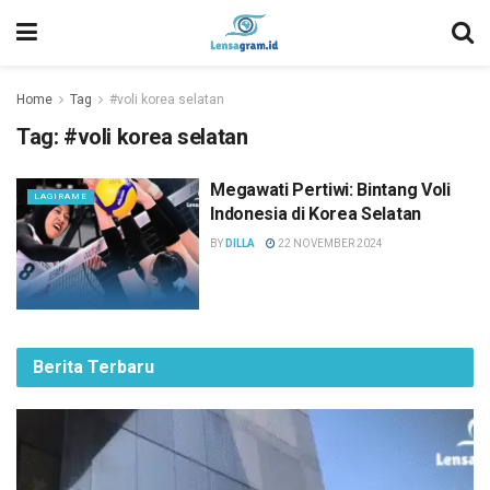
Home
Tag
#voli korea selatan
Tag:
#voli korea selatan
Megawati Pertiwi: Bintang Voli
LAGIRAME
Indonesia di Korea Selatan
BY
DILLA
22 NOVEMBER 2024
Berita Terbaru