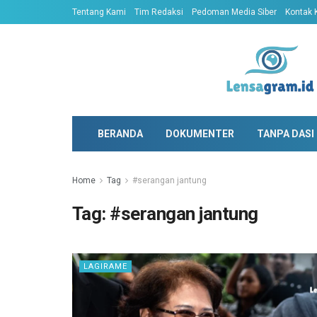
Tentang Kami
Tim Redaksi
Pedoman Media Siber
Kontak 
BERANDA
DOKUMENTER
TANPA DASI
Home
Tag
#serangan jantung
Tag:
#serangan jantung
LAGIRAME