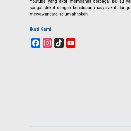
Youtube yang aktif membahas berbagai isu-isu ya
sangat dekat dengan kehidupan masyarakat dan ju
mewawancarai sejumlah tokoh.
Ikuti Kami
Facebook
Instagram
TikTok
YouTube
Channel