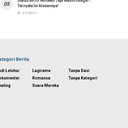
Status BPJS Nonaktif Tapi Masih Ditagih?
Ternyata Ini Alasannya!
0 SHARES
ategori Berita
di Leluhur
Lagirame
Tanpa Dasi
okumenter
Romansa
Tanpa Kategori
ealing
Suara Mereka