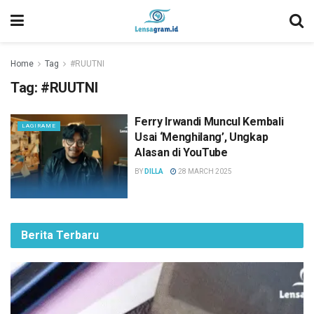
Home
Tag
#RUUTNI
Tag:
#RUUTNI
Ferry Irwandi Muncul Kembali
LAGIRAME
Usai ‘Menghilang’, Ungkap
Alasan di YouTube
BY
DILLA
28 MARCH 2025
Berita Terbaru