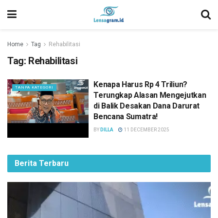
Home
Tag
Rehabilitasi
Tag:
Rehabilitasi
Kenapa Harus Rp 4 Triliun?
TANPA KATEGORI
Terungkap Alasan Mengejutkan
di Balik Desakan Dana Darurat
Bencana Sumatra!
BY
DILLA
11 DECEMBER 2025
Berita Terbaru