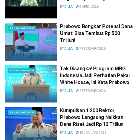
BY
DILLA
9 APRIL 2026
Prabowo Bongkar Potensi Dana
TANPA KATEGORI
Umat: Bisa Tembus Rp 500
Triliun!
BY
DILLA
7 FEBRUARY 2026
Tak Disangka! Program MBG
TANPA KATEGORI
Indonesia Jadi Perhatian Pakar
White House, Ini Kata Prabowo
BY
DILLA
2 FEBRUARY 2026
Kumpulkan 1.200 Rektor,
TANPA KATEGORI
Prabowo Langsung Naikkan
Dana Riset Jadi Rp 12 Triliun
BY
DILLA
15 JANUARY 2026