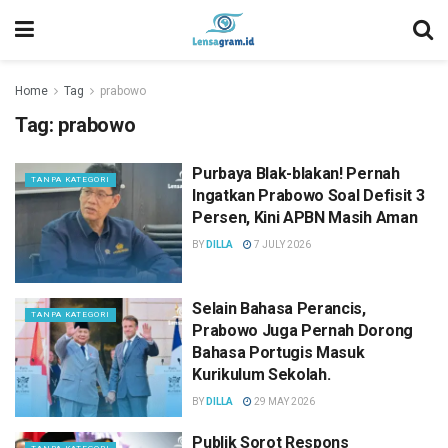
Home
Tag
prabowo
Tag:
prabowo
Purbaya Blak-blakan! Pernah
TANPA KATEGORI
Ingatkan Prabowo Soal Defisit 3
Persen, Kini APBN Masih Aman
BY
DILLA
7 JULY 2026
Selain Bahasa Perancis,
TANPA KATEGORI
Prabowo Juga Pernah Dorong
Bahasa Portugis Masuk
Kurikulum Sekolah.
BY
DILLA
29 MAY 2026
Publik Sorot Respons