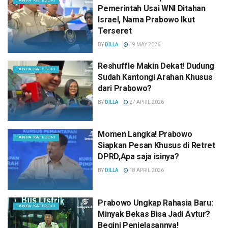
TANPA KATEGORI
Pemerintah Usai WNI Ditahan
Israel, Nama Prabowo Ikut
Terseret
BY
DILLA
19 MAY 2026
Reshuffle Makin Dekat! Dudung
TANPA KATEGORI
Sudah Kantongi Arahan Khusus
dari Prabowo?
BY
DILLA
27 APRIL 2026
Momen Langka! Prabowo
TANPA KATEGORI
Siapkan Pesan Khusus di Retret
DPRD,Apa saja isinya?
BY
DILLA
18 APRIL 2026
Prabowo Ungkap Rahasia Baru:
TANPA KATEGORI
Minyak Bekas Bisa Jadi Avtur?
Begini Penjelasannya!