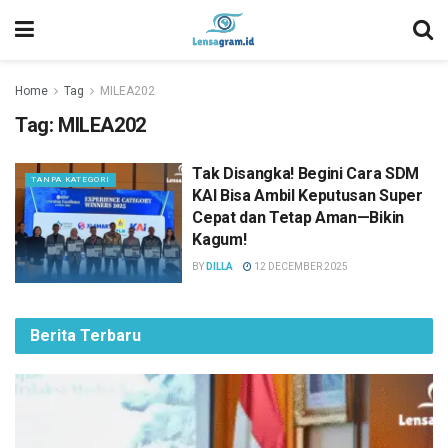
Home
Tag
MILEA202
Tag:
MILEA202
Tak Disangka! Begini Cara SDM
TANPA KATEGORI
KAI Bisa Ambil Keputusan Super
Cepat dan Tetap Aman—Bikin
Kagum!
BY
DILLA
12 DECEMBER 2025
Berita Terbaru