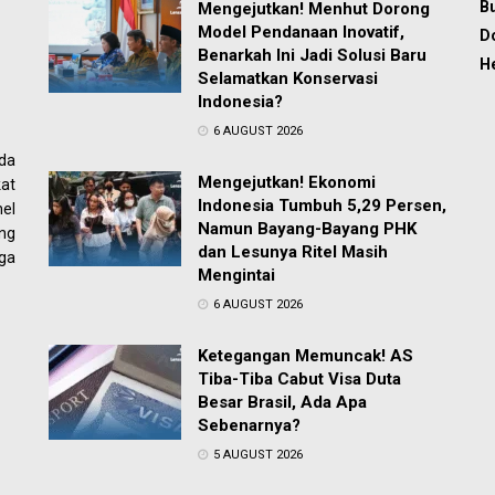
Bu
Mengejutkan! Menhut Dorong
Model Pendanaan Inovatif,
D
Benarkah Ini Jadi Solusi Baru
H
Selamatkan Konservasi
Indonesia?
6 AUGUST 2026
ada
Mengejutkan! Ekonomi
at
Indonesia Tumbuh 5,29 Persen,
el
Namun Bayang-Bayang PHK
ng
dan Lesunya Ritel Masih
ga
Mengintai
6 AUGUST 2026
Ketegangan Memuncak! AS
Tiba-Tiba Cabut Visa Duta
Besar Brasil, Ada Apa
Sebenarnya?
5 AUGUST 2026