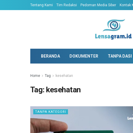
Tentang Kami
Tim Redaksi
Pedoman Media Siber
Kontak 
BERANDA
DOKUMENTER
TANPA DASI
Home
Tag
kesehatan
Tag:
kesehatan
TANPA KATEGORI