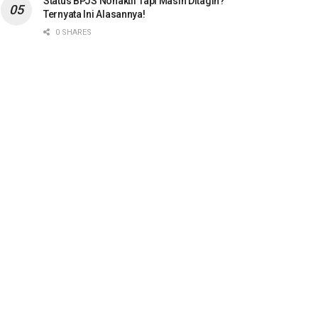
Status BPJS Nonaktif Tapi Masih Ditagih?
Ternyata Ini Alasannya!
0 SHARES