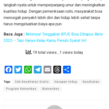
langkah nyata untuk memperpanjang umur dan meningkatkan
kualitas hidup. Dengan pemeriksaan rutin, masyarakat bisa
mencegah penyakit lebih dini dan hidup lebih sehat tanpa
harus mengeluarkan biaya apa pun.
Baca Juga :
Akhirnya! Tunggakan BPJS Bisa Dihapus Akhir
2025 – Tapi Hanya Kalau Kamu Penuhi Syarat Ini!
19 total views
, 1 views today
F
T
W
T
E
T
S
a
wi
h
el
m
hr
h
Tags:
Cek Kesehatan Gratis
Harapan Hidup
kesehatan
ce
tt
at
e
ail
e
ar
Program Kemenkes
Wamenkes
b
er
s
gr
a
e
o
A
a
d
o
p
m
s