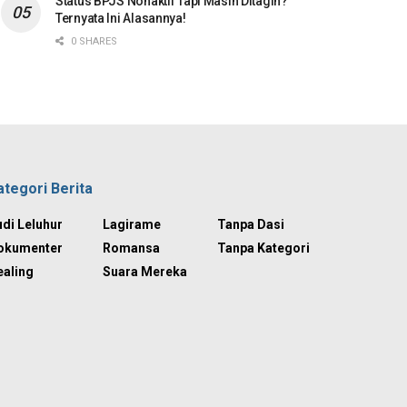
Status BPJS Nonaktif Tapi Masih Ditagih?
Ternyata Ini Alasannya!
0 SHARES
ategori Berita
di Leluhur
Lagirame
Tanpa Dasi
okumenter
Romansa
Tanpa Kategori
ealing
Suara Mereka