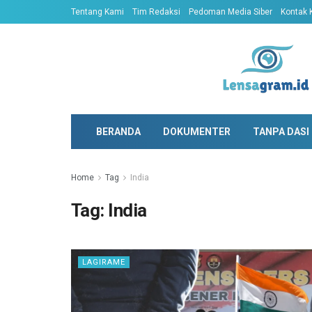
Tentang Kami
Tim Redaksi
Pedoman Media Siber
Kontak 
BERANDA
DOKUMENTER
TANPA DASI
Home
Tag
India
Tag:
India
LAGIRAME