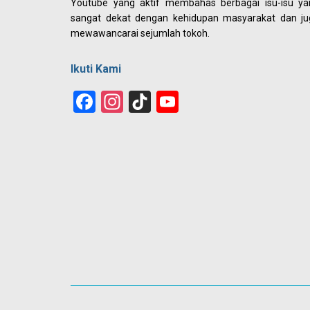
Youtube yang aktif membahas berbagai isu-isu ya
sangat dekat dengan kehidupan masyarakat dan ju
mewawancarai sejumlah tokoh.
Ikuti Kami
Facebook
Instagram
TikTok
YouTube
Channel