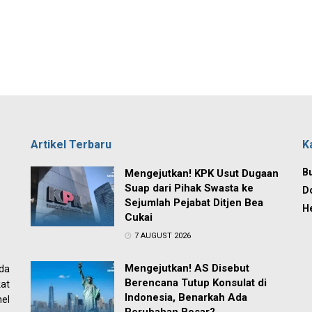
Artikel Terbaru
K
Bu
Mengejutkan! KPK Usut Dugaan
Suap dari Pihak Swasta ke
D
Sejumlah Pejabat Ditjen Bea
H
Cukai
7 AUGUST 2026
Mengejutkan! AS Disebut
ada
Berencana Tutup Konsulat di
at
Indonesia, Benarkah Ada
el