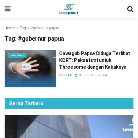
Home
Tag
#gubernur papua
Tag:
#gubernur papua
Cawagub Papua Diduga Terlibat
LAGIRAME
KDRT: Paksa Istri untuk
Threesome dengan Kakaknya
BY
DILLA
10 DECEMBER 2024
Berita Terbaru