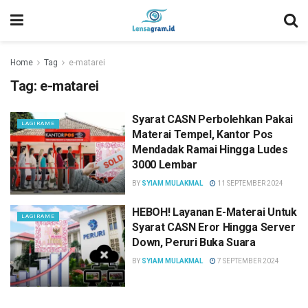
Home
Tag
e-matarei
Tag:
e-matarei
Syarat CASN Perbolehkan Pakai
LAGIRAME
Materai Tempel, Kantor Pos
Mendadak Ramai Hingga Ludes
3000 Lembar
BY
SYIAM MULAKMAL
11 SEPTEMBER 2024
HEBOH! Layanan E-Materai Untuk
LAGIRAME
Syarat CASN Eror Hingga Server
Down, Peruri Buka Suara
BY
SYIAM MULAKMAL
7 SEPTEMBER 2024