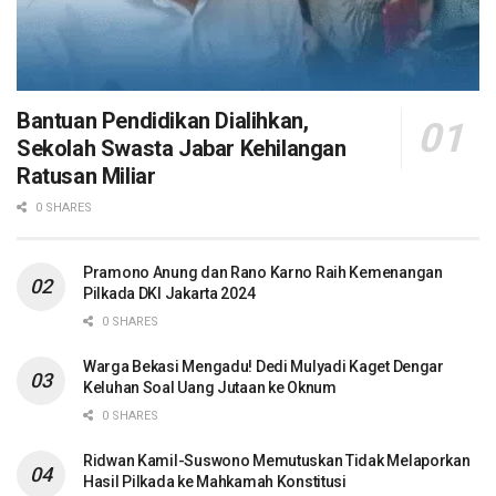
Bantuan Pendidikan Dialihkan,
Sekolah Swasta Jabar Kehilangan
Ratusan Miliar
0 SHARES
Pramono Anung dan Rano Karno Raih Kemenangan
Pilkada DKI Jakarta 2024
0 SHARES
Warga Bekasi Mengadu! Dedi Mulyadi Kaget Dengar
Keluhan Soal Uang Jutaan ke Oknum
0 SHARES
Ridwan Kamil-Suswono Memutuskan Tidak Melaporkan
Hasil Pilkada ke Mahkamah Konstitusi