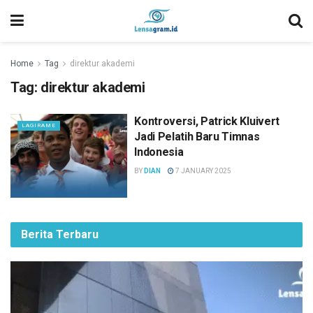
Home
Tag
direktur akademi
Tag:
direktur akademi
Kontroversi, Patrick Kluivert
LAGIRAME
Jadi Pelatih Baru Timnas
Indonesia
BY
DIAN
7 JANUARY 2025
Berita Terbaru