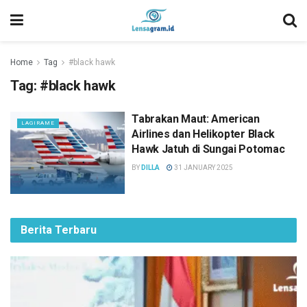
Home
Tag
#black hawk
Tag:
#black hawk
Tabrakan Maut: American
LAGIRAME
Airlines dan Helikopter Black
Hawk Jatuh di Sungai Potomac
BY
DILLA
31 JANUARY 2025
Berita Terbaru