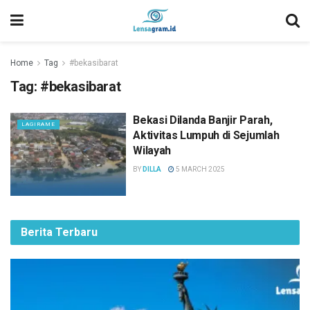
Home
Tag
#bekasibarat
Tag:
#bekasibarat
Bekasi Dilanda Banjir Parah,
LAGIRAME
Aktivitas Lumpuh di Sejumlah
Wilayah
BY
DILLA
5 MARCH 2025
Berita Terbaru