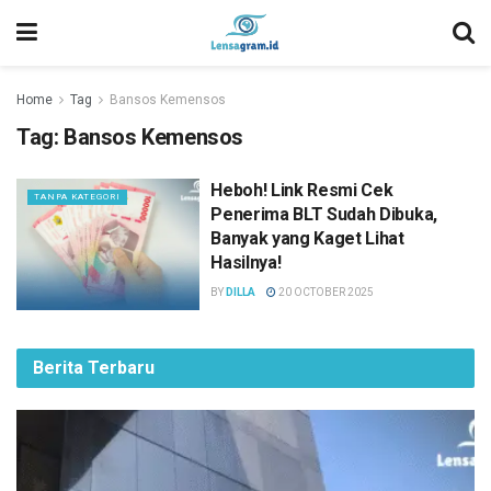
Home
Tag
Bansos Kemensos
Tag:
Bansos Kemensos
Heboh! Link Resmi Cek
TANPA KATEGORI
Penerima BLT Sudah Dibuka,
Banyak yang Kaget Lihat
Hasilnya!
BY
DILLA
20 OCTOBER 2025
Berita Terbaru