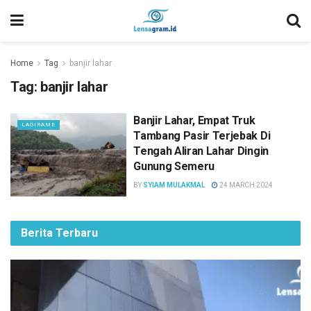
Home
Tag
banjir lahar
Tag:
banjir lahar
Banjir Lahar, Empat Truk
LAGIRAME
Tambang Pasir Terjebak Di
Tengah Aliran Lahar Dingin
Gunung Semeru
BY
SYIAM MULAKMAL
24 MARCH 2024
Berita Terbaru