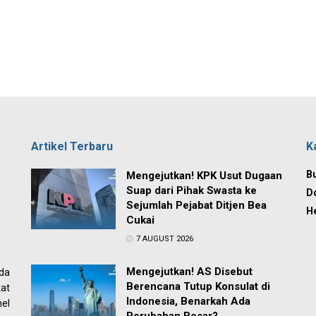
Artikel Terbaru
K
Bu
Mengejutkan! KPK Usut Dugaan
Suap dari Pihak Swasta ke
D
Sejumlah Pejabat Ditjen Bea
H
Cukai
7 AUGUST 2026
Mengejutkan! AS Disebut
ada
Berencana Tutup Konsulat di
at
Indonesia, Benarkah Ada
el