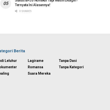
Status BPJS Nonaktif Tapi Masih Ditagih?
Ternyata Ini Alasannya!
0 SHARES
ategori Berita
di Leluhur
Lagirame
Tanpa Dasi
okumenter
Romansa
Tanpa Kategori
ealing
Suara Mereka