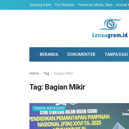
Tentang Kami
Tim Redaksi
Pedoman Media Siber
Kontak 
BERANDA
DOKUMENTER
TANPA DASI
Home
Tag
Bagian Mikir
Tag:
Bagian Mikir
TANPA KATEGORI