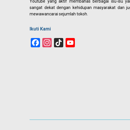
Youtube yang aktif membahas berbagai isu-isu ya
sangat dekat dengan kehidupan masyarakat dan ju
mewawancarai sejumlah tokoh.
Ikuti Kami
Facebook
Instagram
TikTok
YouTube
Channel