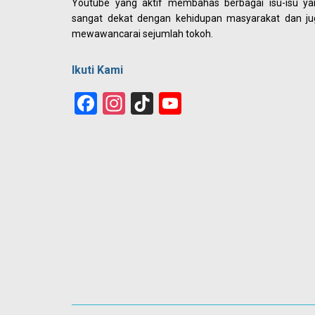
Youtube yang aktif membahas berbagai isu-isu ya
sangat dekat dengan kehidupan masyarakat dan ju
mewawancarai sejumlah tokoh.
Ikuti Kami
Facebook
Instagram
TikTok
YouTube
Channel