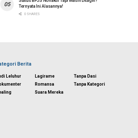
Status BPJS Nonaktif Tapi Masih Ditagih?
Ternyata Ini Alasannya!
0 SHARES
ategori Berita
di Leluhur
Lagirame
Tanpa Dasi
okumenter
Romansa
Tanpa Kategori
ealing
Suara Mereka