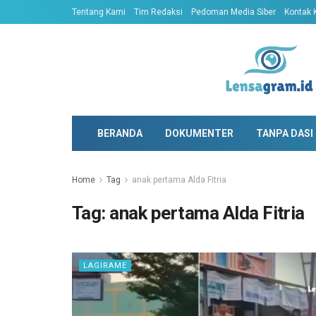
Tentang Kami
Tim Redaksi
Pedoman Media Siber
Kontak 
BERANDA
DOKUMENTER
TANPA DASI
Home
Tag
anak pertama Alda Fitria
Tag:
anak pertama Alda Fitria
LAGIRAME