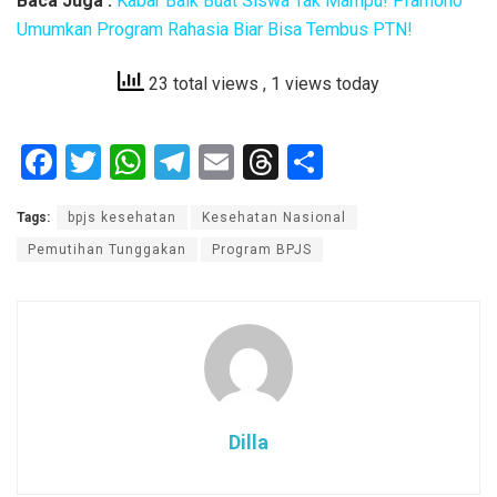
Baca Juga :
Kabar Baik Buat Siswa Tak Mampu! Pramono
Umumkan Program Rahasia Biar Bisa Tembus PTN!
23 total views
, 1 views today
F
T
W
T
E
T
S
a
wi
h
el
m
hr
h
Tags:
bpjs kesehatan
Kesehatan Nasional
ce
tt
at
e
ail
e
ar
Pemutihan Tunggakan
Program BPJS
b
er
s
gr
a
e
o
A
a
d
o
p
m
s
k
p
Dilla