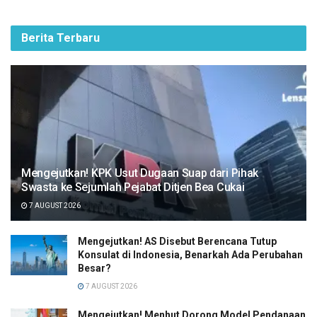
Berita Terbaru
Mengejutkan! KPK Usut Dugaan Suap dari Pihak
Swasta ke Sejumlah Pejabat Ditjen Bea Cukai
7 AUGUST 2026
Mengejutkan! AS Disebut Berencana Tutup
Konsulat di Indonesia, Benarkah Ada Perubahan
Besar?
7 AUGUST 2026
Mengejutkan! Menhut Dorong Model Pendanaan