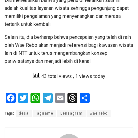
Dia menekankan bahwa yang perlu di tekankan saat ini
adalah kualitas layanan wisata sehingga pengunjung dapat
memiliki pengalaman yang menyenangkan dan merasa
tertarik untuk kembali.
Selain itu, dia berharap bahwa pencapaian yang telah di raih
oleh Wae Rebo akan menjadi referensi bagi kawasan wisata
lain di NTT untuk terus mengembangkan konsep
pariwisatanya dan menjadi lebih di kenal.
43 total views
, 1 views today
F
T
W
T
E
T
S
a
wi
h
el
m
hr
h
Tags:
desa
lagirame
Lensagram
wae rebo
ce
tt
at
e
ail
e
ar
b
er
s
gr
a
e
o
A
a
d