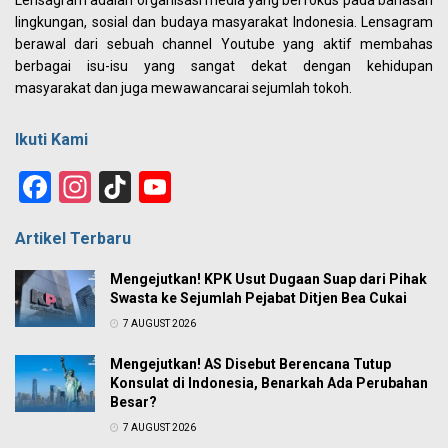
Lensagram adalah organisasi media yang berfokus pada bahasan
lingkungan, sosial dan budaya masyarakat Indonesia. Lensagram
berawal dari sebuah channel Youtube yang aktif membahas
berbagai isu-isu yang sangat dekat dengan kehidupan
masyarakat dan juga mewawancarai sejumlah tokoh.
Ikuti Kami
Facebook
Instagram
TikTok
YouTube
Channel
Artikel Terbaru
Mengejutkan! KPK Usut Dugaan Suap dari Pihak
Swasta ke Sejumlah Pejabat Ditjen Bea Cukai
7 AUGUST 2026
Mengejutkan! AS Disebut Berencana Tutup
Konsulat di Indonesia, Benarkah Ada Perubahan
Besar?
7 AUGUST 2026