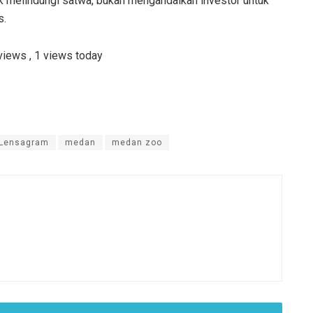
k melindungi satwa, bukan mengandalkan investor untuk
s.
 views
, 1 views today
Lensagram
medan
medan zoo