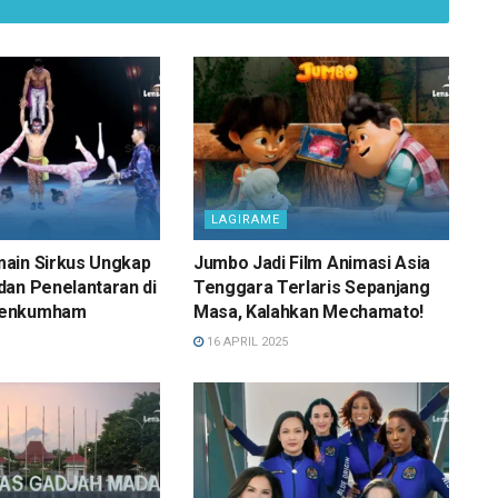
LAGIRAME
ain Sirkus Ungkap
Jumbo Jadi Film Animasi Asia
an Penelantaran di
Tenggara Terlaris Sepanjang
menkumham
Masa, Kalahkan Mechamato!
16 APRIL 2025