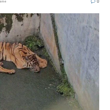
0
rame