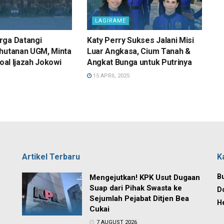
LAGIRAME
rga Datangi
Katy Perry Sukses Jalani Misi
ehutanan UGM, Minta
Luar Angkasa, Cium Tanah &
soal Ijazah Jokowi
Angkat Bunga untuk Putrinya
15 APRIL 2025
Artikel Terbaru
K
Bu
Mengejutkan! KPK Usut Dugaan
Suap dari Pihak Swasta ke
D
Sejumlah Pejabat Ditjen Bea
H
Cukai
7 AUGUST 2026