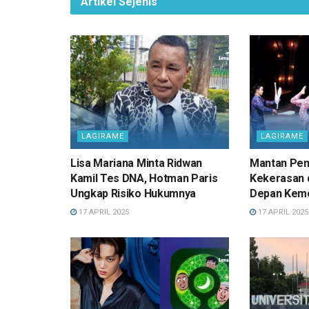
Artikel Sejenis
LAGIRAME
LAGIRAME
Lisa Mariana Minta Ridwan
Mantan Pem
Kamil Tes DNA, Hotman Paris
Kekerasan d
Ungkap Risiko Hukumnya
Depan Ke
17 APRIL 2025
17 APRIL 2025