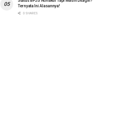
Status BPJS Nonaktif Tapi Masih Ditagih?
Ternyata Ini Alasannya!
0 SHARES