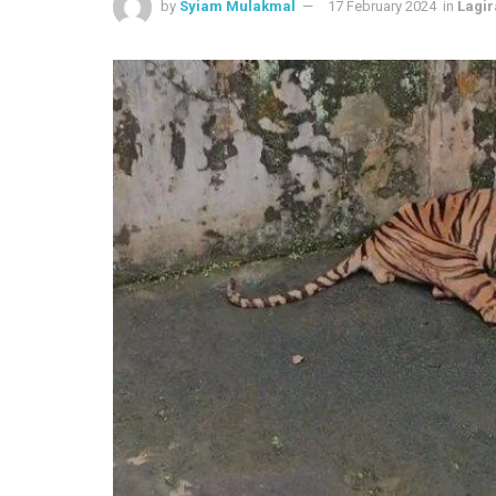
by
Syiam Mulakmal
17 February 2024
in
Lagi