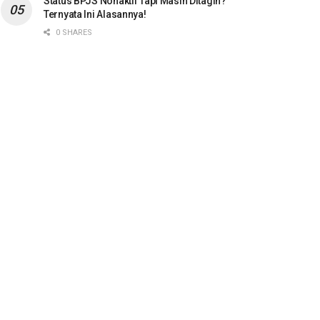
Status BPJS Nonaktif Tapi Masih Ditagih?
Ternyata Ini Alasannya!
0 SHARES