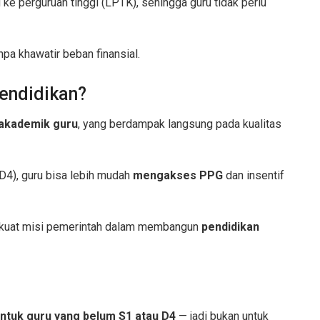
ke perguruan tinggi (LPTK), sehingga guru tidak perlu
npa khawatir beban finansial.
endidikan?
 akademik guru
, yang berdampak langsung pada kualitas
 D4), guru bisa lebih mudah
mengakses PPG
dan insentif
erkuat misi pemerintah dalam membangun
pendidikan
ntuk guru yang belum S1 atau D4
— jadi bukan untuk