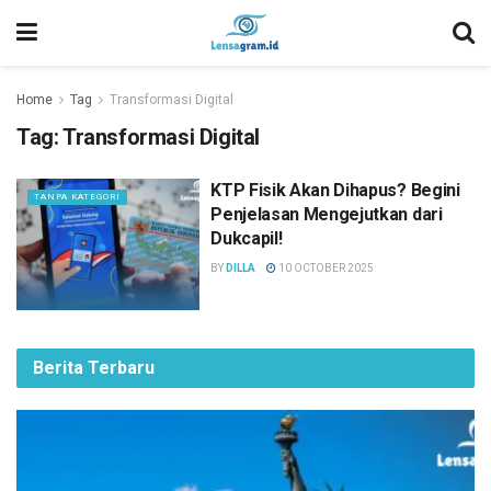
Home
Tag
Transformasi Digital
Tag:
Transformasi Digital
KTP Fisik Akan Dihapus? Begini
TANPA KATEGORI
Penjelasan Mengejutkan dari
Dukcapil!
BY
DILLA
10 OCTOBER 2025
Berita Terbaru