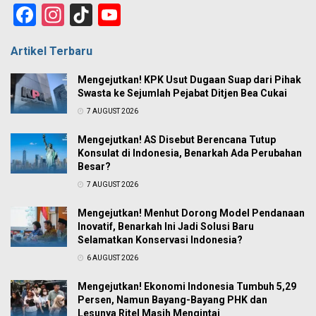
Facebook
Instagram
TikTok
YouTube
Channel
Artikel Terbaru
Mengejutkan! KPK Usut Dugaan Suap dari Pihak
Swasta ke Sejumlah Pejabat Ditjen Bea Cukai
7 AUGUST 2026
Mengejutkan! AS Disebut Berencana Tutup
Konsulat di Indonesia, Benarkah Ada Perubahan
Besar?
7 AUGUST 2026
Mengejutkan! Menhut Dorong Model Pendanaan
Inovatif, Benarkah Ini Jadi Solusi Baru
Selamatkan Konservasi Indonesia?
6 AUGUST 2026
Mengejutkan! Ekonomi Indonesia Tumbuh 5,29
Persen, Namun Bayang-Bayang PHK dan
Lesunya Ritel Masih Mengintai