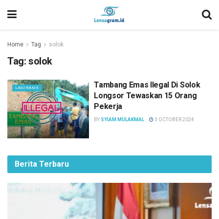
Home
Tag
solok
Tag:
solok
Tambang Emas Ilegal Di Solok
LAGIRAME
Longsor Tewaskan 15 Orang
Pekerja
BY
SYIAM MULAKMAL
3 OCTOBER 2024
Berita Terbaru